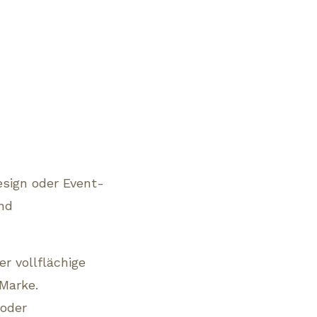
esign oder Event-
und
r vollflächige
 Marke.
 oder