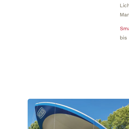
Lic
Mar
Sma
bis