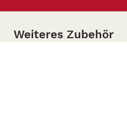
Weiteres Zubehör
Eventtec
ONStage
Events aus einem Guss.
Bühne und Dach als Ei